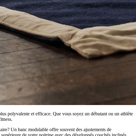
us polyvalente et efficace. Que vous soyez un débutant ou un athlète
itness.
ulaire? Un banc modulable offre souvent des ajustements de
ie supérieure de votre poitrine avec des développés couchés inclinés.