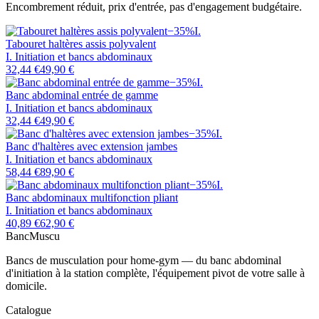
Encombrement réduit, prix d'entrée, pas d'engagement budgétaire.
−
35
%
I
.
Tabouret haltères assis polyvalent
I. Initiation et bancs abdominaux
32,44 €
49,90 €
−
35
%
I
.
Banc abdominal entrée de gamme
I. Initiation et bancs abdominaux
32,44 €
49,90 €
−
35
%
I
.
Banc d'haltères avec extension jambes
I. Initiation et bancs abdominaux
58,44 €
89,90 €
−
35
%
I
.
Banc abdominaux multifonction pliant
I. Initiation et bancs abdominaux
40,89 €
62,90 €
Banc
Muscu
Bancs de musculation pour home-gym — du banc abdominal
d'initiation à la station complète, l'équipement pivot de votre salle à
domicile.
Catalogue