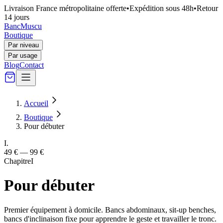
Livraison France métropolitaine offerte
•
Expédition sous 48h
•
Retour
14 jours
Banc
Muscu
Boutique
Par niveau
Par usage
Blog
Contact
Accueil
Boutique
Pour débuter
I
.
49 € — 99 €
Chapitre
I
Pour débuter
Premier équipement à domicile. Bancs abdominaux, sit-up benches,
bancs d'inclinaison fixe pour apprendre le geste et travailler le tronc.