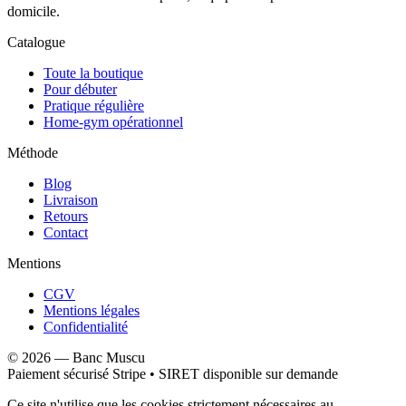
domicile.
Catalogue
Toute la boutique
Pour débuter
Pratique régulière
Home-gym opérationnel
Méthode
Blog
Livraison
Retours
Contact
Mentions
CGV
Mentions légales
Confidentialité
©
2026
—
Banc Muscu
Paiement sécurisé Stripe • SIRET disponible sur demande
Ce site n'utilise que les cookies strictement nécessaires au