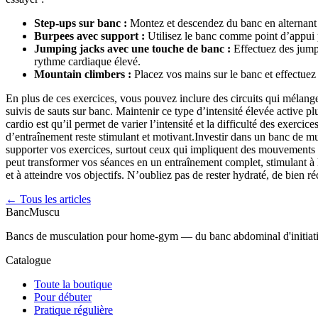
Step-ups sur banc :
Montez et descendez du banc en alternant 
Burpees avec support :
Utilisez le banc comme point d’appui po
Jumping jacks avec une touche de banc :
Effectuez des jump
rythme cardiaque élevé.
Mountain climbers :
Placez vos mains sur le banc et effectuez 
En plus de ces exercices, vous pouvez inclure des circuits qui mélange
suivis de sauts sur banc. Maintenir ce type d’intensité élevée active 
cardio est qu’il permet de varier l’intensité et la difficulté des exe
d’entraînement reste stimulant et motivant.Investir dans un banc de mu
supporter vos exercices, surtout ceux qui impliquent des mouvements r
peut transformer vos séances en un entraînement complet, stimulant à 
et à atteindre vos objectifs. N’oubliez pas de rester hydraté, de bien
← Tous les articles
Banc
Muscu
Bancs de musculation pour home-gym — du banc abdominal d'initiation 
Catalogue
Toute la boutique
Pour débuter
Pratique régulière