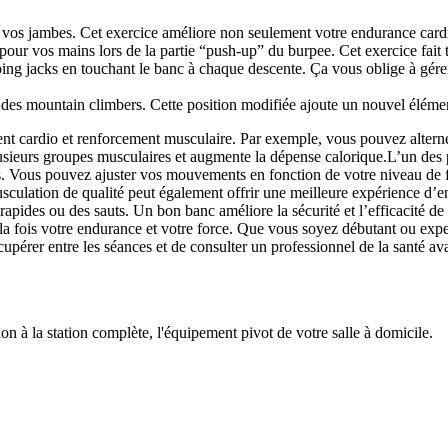
vos jambes. Cet exercice améliore non seulement votre endurance cardio
ur vos mains lors de la partie “push-up” du burpee. Cet exercice fait tr
ing jacks en touchant le banc à chaque descente. Ça vous oblige à gér
des mountain climbers. Cette position modifiée ajoute un nouvel élément 
nt cardio et renforcement musculaire. Par exemple, vous pouvez alterner
plusieurs groupes musculaires et augmente la dépense calorique.L’un des
rcices. Vous pouvez ajuster vos mouvements en fonction de votre niveau d
sculation de qualité peut également offrir une meilleure expérience d’e
apides ou des sauts. Un bon banc améliore la sécurité et l’efficacité de
la fois votre endurance et votre force. Que vous soyez débutant ou expe
 récupérer entre les séances et de consulter un professionnel de la san
à la station complète, l'équipement pivot de votre salle à domicile.