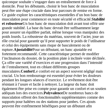
quiconque souhaite s’engager dans un entraînement de force à
domicile. Pour les débutants, choisir le bon banc de musculation
peut être une étape cruciale dans leur parcours de remise en forme.
Ce guide explore les caractéristiques essentielles d’un bon banc de
musculation pour commencer en toute sécurité et efficacité.
Stabilité
et robustesse
Un bon banc de musculation doit avant tout offrir une
grande stabilité. La base du banc devrait être suffisamment large
pour assurer un équilibre parfait, même lorsque vous manipulez des
poids lourds. La robustesse du matériau, souvent de l’acier, joue un
rôle crucial pour garantir qu’il peut supporter le poids de l’utilisateur
et celui des équipements sans risque de basculement ou de
rupture.
Ajustabilité
Pour un débutant, un banc ajustable est
fortement recommandé. Cette caractéristique permet de modifier
l’inclinaison du dossier, de la position plate à inclinée voire déclinée.
Ça offre une variété d’exercices et une progression dans l’intensité
de l’entraînement, tout en ciblant différents groupes
musculaires.
Confort
Le confort est un aspect souvent négligé mais
crucial. Un bon rembourrage est essentiel pour éviter les douleurs
pendant les longues séances d’exercice. Le revêtement doit être
résistant à l’usure et facile à nettoyer. La largeur du banc doit
également être prise en compte pour garantir un confort et un soutien
adéquats lors des exercices.
Polyvalence
De nombreux bancs de
musculation offrent des fonctionnalités supplémentaires comme des
supports pour haltères ou des stations pour jambes. Ces ajouts
peuvent être extrêmement bénéfiques pour un débutant afin