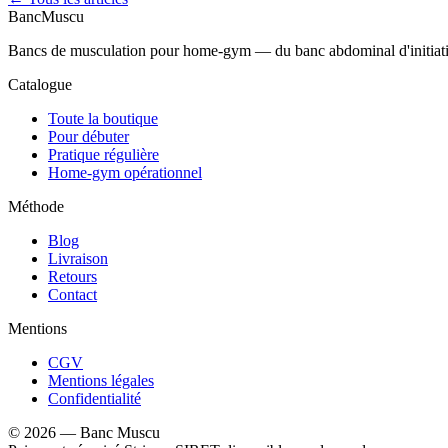
Banc
Muscu
Bancs de musculation pour home-gym — du banc abdominal d'initiation 
Catalogue
Toute la boutique
Pour débuter
Pratique régulière
Home-gym opérationnel
Méthode
Blog
Livraison
Retours
Contact
Mentions
CGV
Mentions légales
Confidentialité
©
2026
—
Banc Muscu