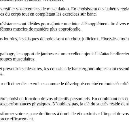
ersifier vos exercices de musculation. En choisissant des haltères régla
ies du corps tout en complétant les exercices sur banc.
e résistance sont idéales pour ajouter une intensité supplémentaire à vos 
différents muscles de manière plus approfondie.
s lourdes, les disques de poids sont un choix judicieux. Fixez-les aux 
ainage, le support de jambes est un excellent ajout. Il s’attache direct
groupes musculaires.
 prévenir les blessures, les coussins de banc ergonomiques sont essentie
s.
ur effectuer des exercices comme le développé couché en toute sécurité. 
être choisi en fonction de vos objectifs personnels. En combinant ces
vos performances physiques. N’oubliez pas, la clé du succès réside dans 
nsformer votre espace de fitness à domicile et maximiser l’impact de v
orcer efficacement.