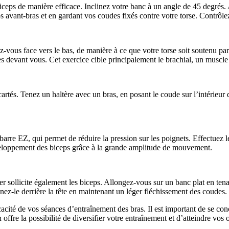
s biceps de manière efficace. Inclinez votre banc à un angle de 45 degré
 avant-bras et en gardant vos coudes fixés contre votre torse. Contrôlez
z-vous face vers le bas, de manière à ce que votre torse soit soutenu pa
s devant vous. Cet exercice cible principalement le brachial, un muscle
tés. Tenez un haltère avec un bras, en posant le coude sur l’intérieur 
barre EZ, qui permet de réduire la pression sur les poignets. Effectuez l
éveloppement des biceps grâce à la grande amplitude de mouvement.
ver sollicite également les biceps. Allongez-vous sur un banc plat en ten
nez-le derrière la tête en maintenant un léger fléchissement des coudes. 
acité de vos séances d’entraînement des bras. Il est important de se conc
offre la possibilité de diversifier votre entraînement et d’atteindre vos o