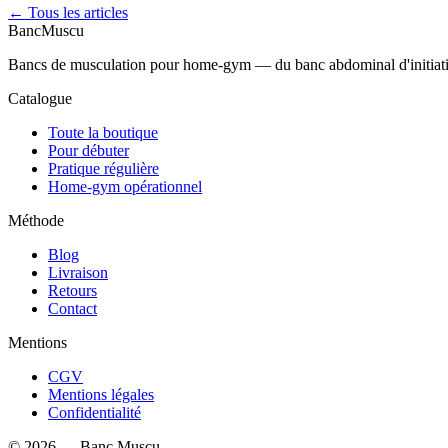
← Tous les articles
Banc
Muscu
Bancs de musculation pour home-gym — du banc abdominal d'initiation 
Catalogue
Toute la boutique
Pour débuter
Pratique régulière
Home-gym opérationnel
Méthode
Blog
Livraison
Retours
Contact
Mentions
CGV
Mentions légales
Confidentialité
©
2026
—
Banc Muscu