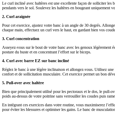
Le curl incliné avec haltères est une excellente façon de solliciter le
pendants vers le sol. Soulevez les haltères en bougeant uniquement vos
2. Curl araignée
Pour cet exercice, ajustez votre banc à un angle de 30 degrés. Allonge
chaque main, effectuez un curl vers le haut, en gardant bien vos coude
3. Curl concentration
Asseyez-vous sur le bout de votre banc avec les genoux légèrement écar
posture du buste et en concentrant l’effort sur le biceps.
4. Curl avec barre EZ sur banc incliné
Réglez le banc à une légère inclinaison et allongez-vous. Utilisez une 
confort et de sollicitation musculaire. Cet exercice permet un bon d
5. Pull-over avec haltère
Bien que principalement utilisé pour les pectoraux et le dos, le pull-o
poids au-dessus de votre poitrine sans verrouiller les coudes puis rame
En intégrant ces exercices dans votre routine, vous maximiserez l’effic
pour éviter les blessures et optimiser les gains. Le banc de musculation 