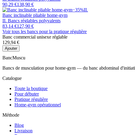
90,29 €
138,90 €
−
35
%
II
.
Banc inclinable pliable home-gym
II. Bancs réglables polyvalents
83,14 €
127,90 €
Voir tous les bancs
pour la pratique régulière
Banc commercial unisexe réglable
129,94 €
Ajouter
Banc
Muscu
Bancs de musculation pour home-gym — du banc abdominal d'initiation 
Catalogue
Toute la boutique
Pour débuter
Pratique régulière
Home-gym opérationnel
Méthode
Blog
Livraison