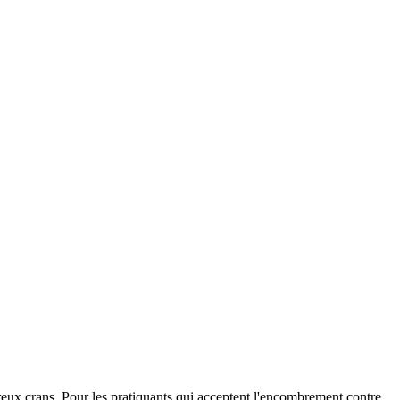
ux crans. Pour les pratiquants qui acceptent l'encombrement contre