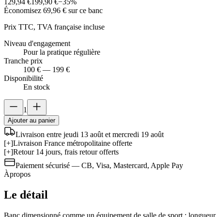
129,94 €
199,90 €
−
35
%
Économisez
69,96 €
sur ce banc
Prix TTC, TVA française incluse
Niveau d'engagement
Pour la pratique régulière
Tranche prix
100 € — 199 €
Disponibilité
En stock
1
Ajouter au panier
Livraison entre jeudi 13 août et mercredi 19 août
[+]
Livraison France métropolitaine offerte
[+]
Retour 14 jours, frais retour offerts
Paiement sécurisé — CB, Visa, Mastercard, Apple Pay
À
propos
Le détail
Banc dimensionné comme un équipement de salle de sport : longueur d