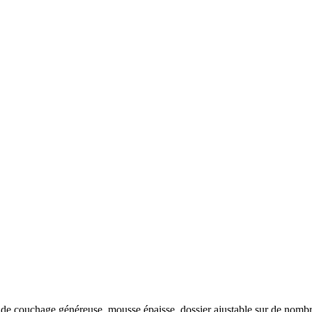
e couchage généreuse, mousse épaisse, dossier ajustable sur de nombre