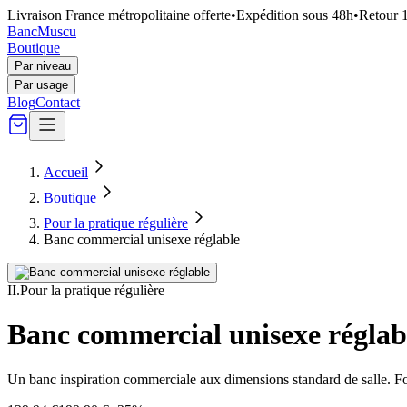
Livraison France métropolitaine offerte
•
Expédition sous 48h
•
Retour 1
Banc
Muscu
Boutique
Par niveau
Par usage
Blog
Contact
Accueil
Boutique
Pour la pratique régulière
Banc commercial unisexe réglable
II
.
Pour la pratique régulière
Banc commercial unisexe réglab
Un banc inspiration commerciale aux dimensions standard de salle. Fo