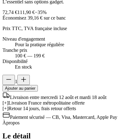
L’essentiel sans options gadget.
72,74 €
111,90 €
−
35
%
Économisez
39,16 €
sur ce banc
Prix TTC, TVA française incluse
Niveau d'engagement
Pour la pratique régulière
Tranche prix
100 € — 199 €
Disponibilité
En stock
1
Ajouter au panier
Livraison entre mercredi 12 août et mardi 18 août
[+]
Livraison France métropolitaine offerte
[+]
Retour 14 jours, frais retour offerts
Paiement sécurisé — CB, Visa, Mastercard, Apple Pay
À
propos
Le détail