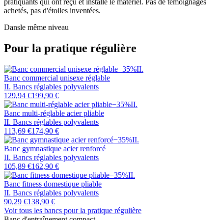
pratiquants qui ont reçu et installé le matériel. Pas de témoignages
achetés, pas d'étoiles inventées.
Dans
le même niveau
Pour la pratique régulière
−
35
%
II
.
Banc commercial unisexe réglable
II. Bancs réglables polyvalents
129,94 €
199,90 €
−
35
%
II
.
Banc multi-réglable acier pliable
II. Bancs réglables polyvalents
113,69 €
174,90 €
−
35
%
II
.
Banc gymnastique acier renforcé
II. Bancs réglables polyvalents
105,89 €
162,90 €
−
35
%
II
.
Banc fitness domestique pliable
II. Bancs réglables polyvalents
90,29 €
138,90 €
Voir tous les bancs
pour la pratique régulière
Banc d'entraînement compact