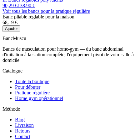
90,29 €
138,90 €
Voir tous les bancs
pour la pratique régulière
Banc pliable réglable pour la maison
68,19 €
Ajouter
Banc
Muscu
Bancs de musculation pour home-gym — du banc abdominal
d'initiation à la station complète, l'équipement pivot de votre salle à
domicile.
Catalogue
Toute la boutique
Pour débuter
Pratique régulière
Home-gym opérationnel
Méthode
Blog
Livraison
Retours
Contact