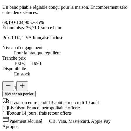
Un banc pliable réglable conçu pour la maison. Encombrement zéro
entre deux séances.
68,19 €
104,90 €
−
35
%
Économisez
36,71 €
sur ce banc
Prix TTC, TVA française incluse
Niveau d'engagement
Pour la pratique régulière
Tranche prix
100 € — 199 €
Disponibilité
En stock
1
Ajouter au panier
Livraison entre jeudi 13 août et mercredi 19 août
[+]
Livraison France métropolitaine offerte
[+]
Retour 14 jours, frais retour offerts
Paiement sécurisé — CB, Visa, Mastercard, Apple Pay
À
propos