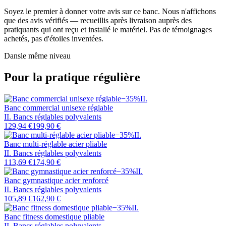
Soyez le premier à donner votre avis sur ce banc. Nous n'affichons
que des avis vérifiés — recueillis après livraison auprès des
pratiquants qui ont reçu et installé le matériel. Pas de témoignages
achetés, pas d'étoiles inventées.
Dans
le même niveau
Pour la pratique régulière
−
35
%
II
.
Banc commercial unisexe réglable
II. Bancs réglables polyvalents
129,94 €
199,90 €
−
35
%
II
.
Banc multi-réglable acier pliable
II. Bancs réglables polyvalents
113,69 €
174,90 €
−
35
%
II
.
Banc gymnastique acier renforcé
II. Bancs réglables polyvalents
105,89 €
162,90 €
−
35
%
II
.
Banc fitness domestique pliable
II. Bancs réglables polyvalents