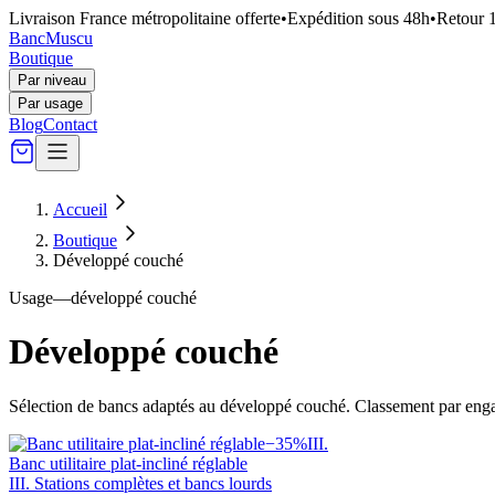
Livraison France métropolitaine offerte
•
Expédition sous 48h
•
Retour 1
Banc
Muscu
Boutique
Par niveau
Par usage
Blog
Contact
Accueil
Boutique
Développé couché
Usage
—
développé couché
Développé couché
Sélection de bancs adaptés au
développé couché
. Classement par eng
−
35
%
III
.
Banc utilitaire plat-incliné réglable
III. Stations complètes et bancs lourds