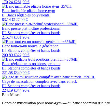
170,24 €
261,90 €
−
35
%
II
.
Banc inclinable pliable home-gym
II. Bancs réglables polyvalents
83,14 €
127,90 €
−
35
%
III
.
Banc presse plat-incliné professionnel
III. Stations complètes et bancs lourds
215,74 €
331,90 €
−
35
%
III
.
Banc tout-en-un nouvelle génération
III. Stations complètes et bancs lourds
209,89 €
322,90 €
−
35
%
III
.
Banc réglable trois positions premium
III. Stations complètes et bancs lourds
221,58 €
340,90 €
−
35
%
III
.
Cage de musculation complète avec banc et rack
III. Stations complètes et bancs lourds
224,19 €
344,90 €
Banc
Muscu
Bancs de musculation pour home-gym — du banc abdominal d'initiation 