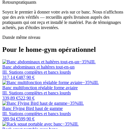
Retours
pratiquants
Soyez le premier à donner votre avis sur ce banc. Nous n'affichons
que des avis vérifiés — recueillis après livraison auprès des
pratiquants qui ont reçu et installé le matériel. Pas de témoignages
achetés, pas d'étoiles inventées.
Dans
le même niveau
Pour le home-gym opérationnel
−
35
%
III
.
Banc abdominaux et haltères tout-en-un
III. Stations complètes et bancs lourds
317,14 €
487,90 €
−
35
%
III
.
Banc multifonction réglable forme aviaire
III. Stations complètes et bancs lourds
339,89 €
522,90 €
−
35
%
III
.
Banc Flying Bird haut de gamme
III. Stations complètes et bancs lourds
389,94 €
599,90 €
−
35
%
III
.