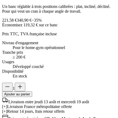
Un banc réglable à trois positions calibrées : plat, incliné, décliné.
Pour qui veut un cran à chaque angle de travail.
221,58 €
340,90 €
−
35
%
Économisez
119,32 €
sur ce banc
Prix TTC, TVA française incluse
Niveau d'engagement
Pour le home-gym opérationnel
Tranche prix
≥ 200 €
Usages
Développé couché
Disponibilité
En stock
1
Ajouter au panier
Livraison entre jeudi 13 août et mercredi 19 août
[+]
Livraison France métropolitaine offerte
[+]
Retour 14 jours, frais retour offerts