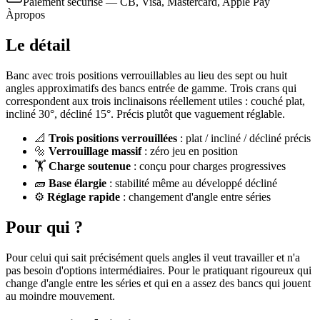
Paiement sécurisé — CB, Visa, Mastercard, Apple Pay
À
propos
Le détail
Banc avec trois positions verrouillables au lieu des sept ou huit
angles approximatifs des bancs entrée de gamme. Trois crans qui
correspondent aux trois inclinaisons réellement utiles : couché plat,
incliné 30°, décliné 15°. Précis plutôt que vaguement réglable.
📐
Trois positions verrouillées
: plat / incliné / décliné précis
🔩
Verrouillage massif
: zéro jeu en position
🏋️
Charge soutenue
: conçu pour charges progressives
🧱
Base élargie
: stabilité même au développé décliné
⚙️
Réglage rapide
: changement d'angle entre séries
Pour qui ?
Pour celui qui sait précisément quels angles il veut travailler et n'a
pas besoin d'options intermédiaires. Pour le pratiquant rigoureux qui
change d'angle entre les séries et qui en a assez des bancs qui jouent
au moindre mouvement.