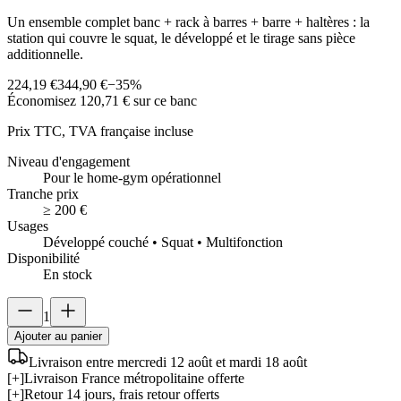
Un ensemble complet banc + rack à barres + barre + haltères : la
station qui couvre le squat, le développé et le tirage sans pièce
additionnelle.
224,19 €
344,90 €
−
35
%
Économisez
120,71 €
sur ce banc
Prix TTC, TVA française incluse
Niveau d'engagement
Pour le home-gym opérationnel
Tranche prix
≥ 200 €
Usages
Développé couché • Squat • Multifonction
Disponibilité
En stock
1
Ajouter au panier
Livraison entre mercredi 12 août et mardi 18 août
[+]
Livraison France métropolitaine offerte
[+]
Retour 14 jours, frais retour offerts