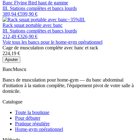
Banc Flying Bird haut de gamme
III. Stations complètes et bancs lourds
389,94 €
599,90 €
−
35
%
III
.
Rack squat portable avec banc
III. Stations complètes et bancs lourds
212,49 €
326,90 €
Voir tous les bancs
pour le home-gym opérationnel
Cage de musculation complète avec banc et rack
224,19 €
Ajouter
Banc
Muscu
Bancs de musculation pour home-gym — du banc abdominal
d'initiation à la station complète, l'équipement pivot de votre salle à
domicile.
Catalogue
Toute la boutique
Pour débuter
Pratique régulière
Home-gym opérationnel
Méthode