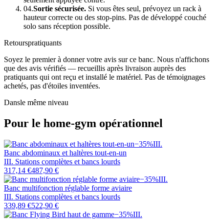
04.
Sortie sécurisée.
Si vous êtes seul, prévoyez un rack à
hauteur correcte ou des stop-pins. Pas de développé couché
solo sans réception possible.
Retours
pratiquants
Soyez le premier à donner votre avis sur ce banc. Nous n'affichons
que des avis vérifiés — recueillis après livraison auprès des
pratiquants qui ont reçu et installé le matériel. Pas de témoignages
achetés, pas d'étoiles inventées.
Dans
le même niveau
Pour le home-gym opérationnel
−
35
%
III
.
Banc abdominaux et haltères tout-en-un
III. Stations complètes et bancs lourds
317,14 €
487,90 €
−
35
%
III
.
Banc multifonction réglable forme aviaire
III. Stations complètes et bancs lourds
339,89 €
522,90 €
−
35
%
III
.