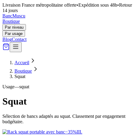
Livraison France métropolitaine offerte
•
Expédition sous 48h
•
Retour
14 jours
Banc
Muscu
Boutique
Par niveau
Par usage
Blog
Contact
Accueil
Boutique
Squat
Usage
—
squat
Squat
Sélection de bancs adaptés au
squat
. Classement par engagement
budgétaire.
−
35
%
III
.