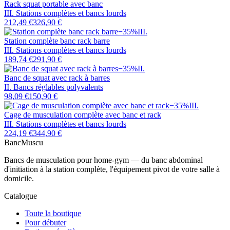
Rack squat portable avec banc
III. Stations complètes et bancs lourds
212,49 €
326,90 €
−
35
%
III
.
Station complète banc rack barre
III. Stations complètes et bancs lourds
189,74 €
291,90 €
−
35
%
II
.
Banc de squat avec rack à barres
II. Bancs réglables polyvalents
98,09 €
150,90 €
−
35
%
III
.
Cage de musculation complète avec banc et rack
III. Stations complètes et bancs lourds
224,19 €
344,90 €
Banc
Muscu
Bancs de musculation pour home-gym — du banc abdominal
d'initiation à la station complète, l'équipement pivot de votre salle à
domicile.
Catalogue
Toute la boutique
Pour débuter