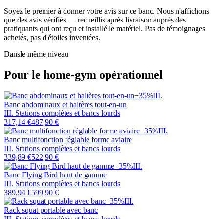
Soyez le premier à donner votre avis sur ce banc. Nous n'affichons
que des avis vérifiés — recueillis après livraison auprès des
pratiquants qui ont reçu et installé le matériel. Pas de témoignages
achetés, pas d'étoiles inventées.
Dans
le même niveau
Pour le home-gym opérationnel
−
35
%
III
.
Banc abdominaux et haltères tout-en-un
III. Stations complètes et bancs lourds
317,14 €
487,90 €
−
35
%
III
.
Banc multifonction réglable forme aviaire
III. Stations complètes et bancs lourds
339,89 €
522,90 €
−
35
%
III
.
Banc Flying Bird haut de gamme
III. Stations complètes et bancs lourds
389,94 €
599,90 €
−
35
%
III
.
Rack squat portable avec banc
III. Stations complètes et bancs lourds