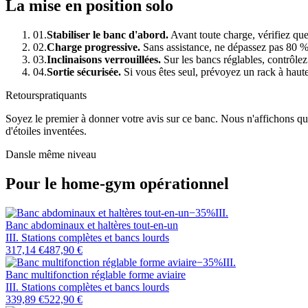
La mise en position solo
01.
Stabiliser le banc d'abord.
Avant toute charge, vérifiez que 
02.
Charge progressive.
Sans assistance, ne dépassez pas 80 % 
03.
Inclinaisons verrouillées.
Sur les bancs réglables, contrôle
04.
Sortie sécurisée.
Si vous êtes seul, prévoyez un rack à haute
Retours
pratiquants
Soyez le premier à donner votre avis sur ce banc. Nous n'affichons que 
d'étoiles inventées.
Dans
le même niveau
Pour le home-gym opérationnel
−
35
%
III
.
Banc abdominaux et haltères tout-en-un
III. Stations complètes et bancs lourds
317,14 €
487,90 €
−
35
%
III
.
Banc multifonction réglable forme aviaire
III. Stations complètes et bancs lourds
339,89 €
522,90 €