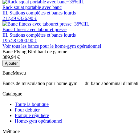
−
35
%
III
.
Rack squat portable avec banc
III. Stations complètes et bancs lourds
212,49 €
326,90 €
−
35
%
III
.
Banc fitness avec tabouret presse
III. Stations complètes et bancs lourds
195,58 €
300,90 €
Voir tous les bancs
pour le home-gym opérationnel
Banc Flying Bird haut de gamme
389,94 €
Ajouter
Banc
Muscu
Bancs de musculation pour home-gym — du banc abdominal d'initiation 
Catalogue
Toute la boutique
Pour débuter
Pratique régulière
Home-gym opérationnel
Méthode