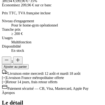
389,94 €
599,90 €
−
35
%
Économisez
209,96 €
sur ce banc
Prix TTC, TVA française incluse
Niveau d'engagement
Pour le home-gym opérationnel
Tranche prix
≥ 200 €
Usages
Multifonction
Disponibilité
En stock
1
Ajouter au panier
Livraison entre mercredi 12 août et mardi 18 août
[+]
Livraison France métropolitaine offerte
[+]
Retour 14 jours, frais retour offerts
Paiement sécurisé — CB, Visa, Mastercard, Apple Pay
À
propos
Le détail