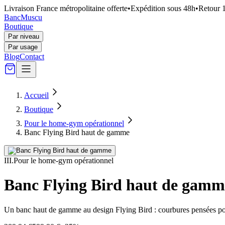
Livraison France métropolitaine offerte
•
Expédition sous 48h
•
Retour 1
Banc
Muscu
Boutique
Par niveau
Par usage
Blog
Contact
Accueil
Boutique
Pour le home-gym opérationnel
Banc Flying Bird haut de gamme
III
.
Pour le home-gym opérationnel
Banc Flying Bird haut de gamm
Un banc haut de gamme au design Flying Bird : courbures pensées pour