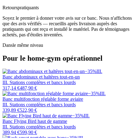
Retours
pratiquants
Soyez le premier à donner votre avis sur ce banc. Nous n'affichons
que des avis vérifiés — recueillis après livraison auprès des
pratiquants qui ont reçu et installé le matériel. Pas de témoignages
achetés, pas d'étoiles inventées.
Dans
le même niveau
Pour le home-gym opérationnel
−
35
%
III
.
Banc abdominaux et haltères tout-en-un
III. Stations complètes et bancs lourds
317,14 €
487,90 €
−
35
%
III
.
Banc multifonction réglable forme aviaire
III. Stations complètes et bancs lourds
339,89 €
522,90 €
−
35
%
III
.
Banc Flying Bird haut de gamme
III. Stations complètes et bancs lourds
389,94 €
599,90 €
−
35
%
III
.