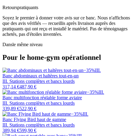
Retours
pratiquants
Soyez le premier à donner votre avis sur ce banc. Nous n'affichons
que des avis vérifiés — recueillis après livraison auprès des
pratiquants qui ont reçu et installé le matériel. Pas de témoignages
achetés, pas d'étoiles inventées.
Dans
le même niveau
Pour le home-gym opérationnel
−
35
%
III
.
Banc abdominaux et haltères tout-en-un
III. Stations complètes et bancs lourds
317,14 €
487,90 €
−
35
%
III
.
Banc multifonction réglable forme aviaire
III. Stations complètes et bancs lourds
339,89 €
522,90 €
−
35
%
III
.
Banc Flying Bird haut de gamme
III. Stations complètes et bancs lourds
389,94 €
599,90 €
−
35
%
III
.